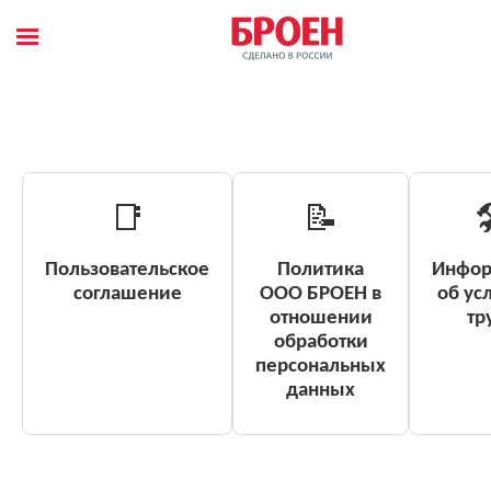
главное меню
Главная страницы
Правовая информация
Наши проекты
Вакансии
📑
📝

RUS
Пользовательское
Политика
Инфо
соглашение
ООО БРОЕН в
об ус
youtube
отношении
тр
О КОМПАНИИ
обработки
персональных
ПРОДУКЦИЯ
данных
ДИСТРИБЬЮТОРЫ И ПАРТНЕРЫ
НОВОСТИ