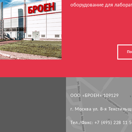
оборудование для лабора
По
ООО «БРОЕН» 109129
г. Москва ул. 8-я Текстильщи
Тел./Факс: +7 (495) 228 11 5