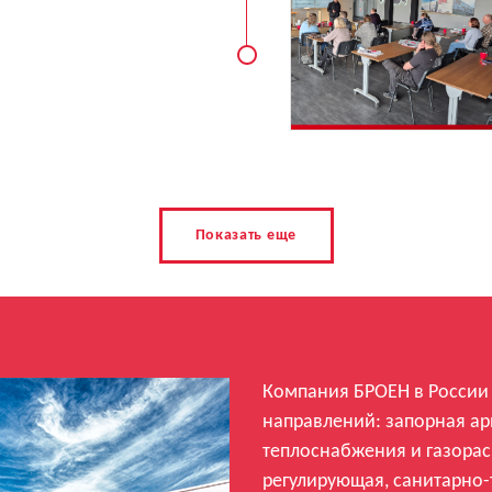
Показать еще
Компания БРОЕН в России 
направлений: запорная ар
теплоснабжения и газорас
регулирующая, санитарно-