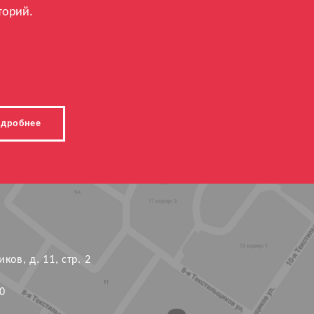
торий.
дробнее
ков, д. 11, стр. 2
0