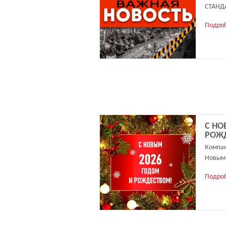
СТАНД
Подро
С НО
РОЖ
Компан
Новым 
Подро